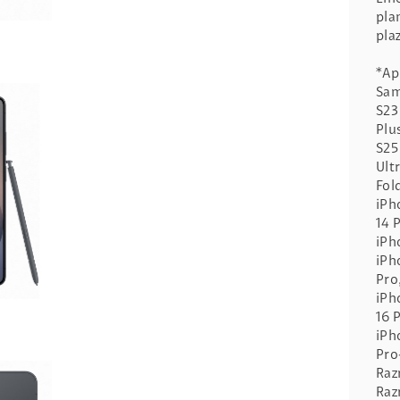
pla
pla
*Ap
Sam
S23 
Plus
S25
Ultr
Fol
iPh
14 
iPh
iPh
Pro
iPh
16 
iPh
Pr
Raz
Raz