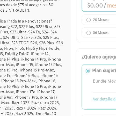
nes desde $75 al acogerlo a 30
$0.00 /
me
zos SIN TRADE IN.
20 Meses
lica Trade In a Renovaciones*
sung S22, S22 Plus, S22 Ultra, S23,
Plus, S23 Ultra, S24 Fe, S24, S24
36 Meses
, S24 Ultra, S25 Fe, S25, S25 Plus,
 Ultra, S25 EDGE, S26, S26 Plus, S26
a, Flip4, Flip5, Flip6 y Flip7, Fold4,
d5, Fold6 y Fold7. iPhone 14,
¿Quieres agrega
one 14 Plus, iPhone 14 Pro, iPhone
Pro-Max, iPhone 15, iPhone 15 Plus,
Plan suger
one 15 Pro, iPhone 15 Pro-Max,
one 15, iPhone 15 Plus, iPhone 15
Bundle Movi
, iPhone 15 Pro-Max, iPhone 16,
one 16 Plus, iPhone 16 Pro, iPhone
Pro-Max, iPhone 17e, iPhone 17,
one Air, iPhone 17 Pro, iPhone 17
Ver detalle d
o-Max.
Razr 2025, Razr ultra 2025,
r+ 2023, Razr+ 2024, Razr 2024,
r+ 2025, Razr 2025. OnePlus 10