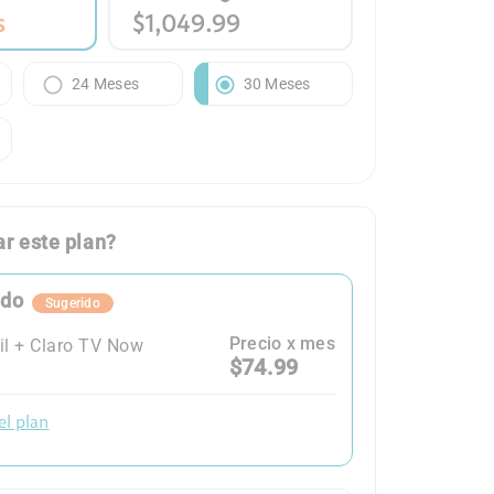
s
$1,049.99
24 Meses
30 Meses
r este plan?
ido
Sugerido
Precio x mes
l + Claro TV Now
$74.99
el plan