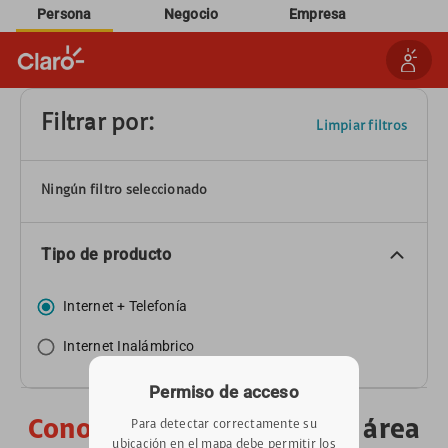
Persona
Negocio
Empresa
Filtrar por:
Limpiar filtros
Ningún filtro seleccionado
Tipo de producto
Internet + Telefonía
Internet Inalámbrico
Permiso de acceso
Conoce
los servicios en tu área
Para detectar correctamente su
ubicación en el mapa debe permitir los